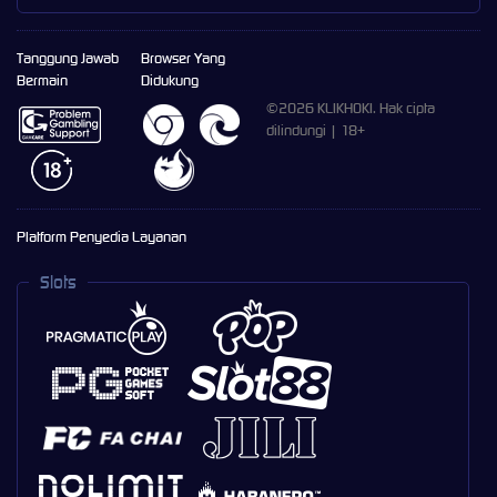
Tanggung Jawab
Browser Yang
Bermain
Didukung
©2026 KLIKHOKI. Hak cipta
dilindungi | 18+
Platform Penyedia Layanan
Slots