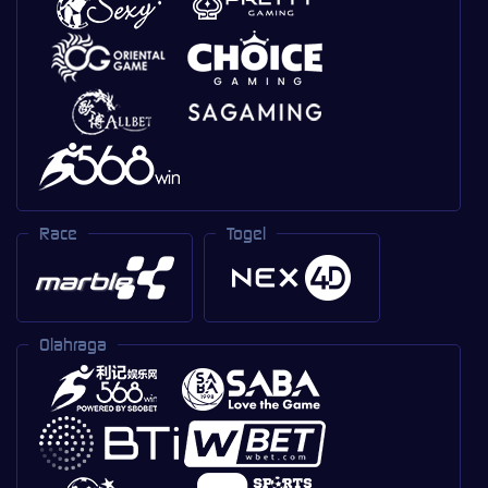
Race
Togel
Olahraga