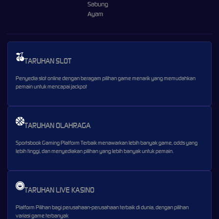
Sabung
Ayam
TARUHAN SLOT
Penyedia slot online dengan beragam pilihan game menarik yang memudahkan
pemain untuk mencapai jackpot
TARUHAN OLAHRAGA
Sportsbook Gaming Platform Terbaik menawarkan lebih banyak game, odds yang
lebih tinggi, dan menyediakan pilihan yang lebih banyak untuk pemain.
TARUHAN LIVE KASINO
Platform Pilihan bagi perusahaan-perusahaan terbaik di dunia, dengan pilihan
variasi game terbanyak