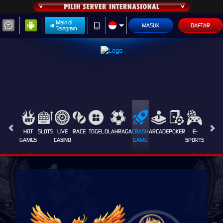
Main di
MASUK
DAFTAR
Telegram
HOT
SLOTS
LIVE
RACE
TOGEL
OLAHRAGA
CRASH
ARCADE
POKER
E-
SABUN
GAMES
CASINO
GAME
SPORTS
AYAM