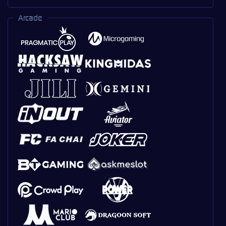
Arcade