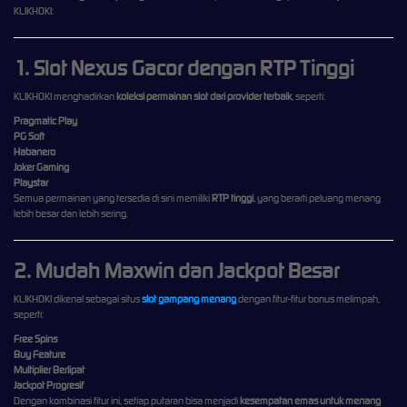
KLIKHOKI:
1. Slot Nexus Gacor dengan RTP Tinggi
KLIKHOKI menghadirkan
koleksi permainan slot dari provider terbaik
, seperti:
Pragmatic Play
PG Soft
Habanero
Joker Gaming
Playstar
Semua permainan yang tersedia di sini memiliki
RTP tinggi
, yang berarti peluang menang
lebih besar dan lebih sering.
2. Mudah Maxwin dan Jackpot Besar
KLIKHOKI dikenal sebagai situs
slot gampang menang
dengan fitur-fitur bonus melimpah,
seperti:
Free Spins
Buy Feature
Multiplier Berlipat
Jackpot Progresif
Dengan kombinasi fitur ini, setiap putaran bisa menjadi
kesempatan emas untuk menang