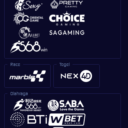
Race
Togel
Olahraga