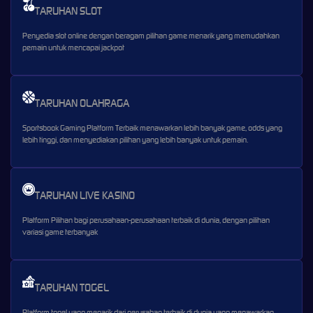
TARUHAN SLOT
Penyedia slot online dengan beragam pilihan game menarik yang memudahkan
pemain untuk mencapai jackpot
TARUHAN OLAHRAGA
Sportsbook Gaming Platform Terbaik menawarkan lebih banyak game, odds yang
lebih tinggi, dan menyediakan pilihan yang lebih banyak untuk pemain.
TARUHAN LIVE KASINO
Platform Pilihan bagi perusahaan-perusahaan terbaik di dunia, dengan pilihan
variasi game terbanyak
TARUHAN TOGEL
Platform togel yang menarik dari perusahan terbaik di dunia yang menawarkan