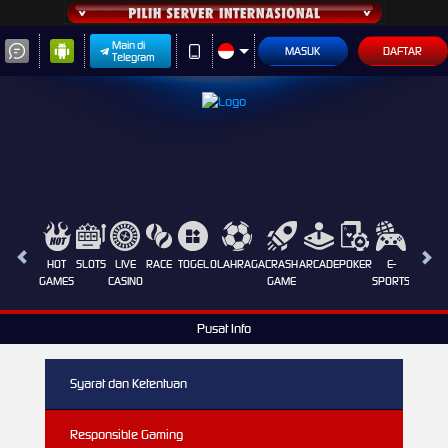
Main di
MASUK
DAFTAR
Telegram
HOT
SLOTS
LIVE
RACE
TOGEL
OLAHRAGA
CRASH
ARCADE
POKER
E-
SABUN
GAMES
CASINO
GAME
SPORTS
AYAM
Pusat Info
Syarat dan Ketentuan
Responsible Gaming