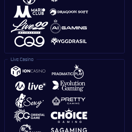
Live Casino