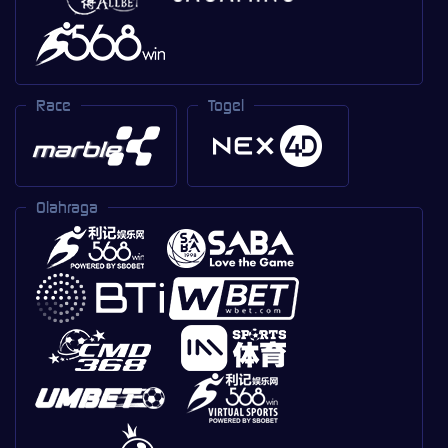
Race
Togel
Olahraga