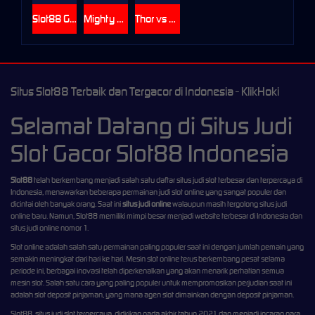
Slot88 Gems
Mighty Hercules
Thor vs Hercules
Situs Slot88 Terbaik dan Tergacor di Indonesia - KlikHoki
Selamat Datang di Situs Judi
Slot Gacor Slot88 Indonesia
Slot88
telah berkembang menjadi salah satu daftar situs judi slot terbesar dan terpercaya di
Indonesia, menawarkan beberapa permainan judi slot online yang sangat populer dan
dicintai oleh banyak orang. Saat ini
situs judi online
walaupun masih tergolong situs judi
online baru. Namun, Slot88 memiliki mimpi besar menjadi website terbesar di Indonesia dan
situs judi online nomor 1.
Slot online adalah salah satu permainan paling populer saat ini dengan jumlah pemain yang
semakin meningkat dari hari ke hari. Mesin slot online terus berkembang pesat selama
periode ini, berbagai inovasi telah diperkenalkan yang akan menarik perhatian semua
mesin slot. Salah satu cara yang paling populer untuk mempromosikan perjudian saat ini
adalah slot deposit pinjaman, yang mana agen slot dimainkan dengan deposit pinjaman.
Slot88, situs judi slot terpercaya, didirikan pada akhir tahun 2021 dan menjadi incaran para