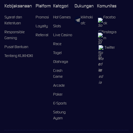
Kebijaksanaan
Platform
Kategori
Dukungan
Komunitas
Syarat dan
Promosi
Hot Games
klikhoki
Facebo
Ketentuan
ofc
ok
Loyalty
Slots
Responsible
Instagra
Referral
Live Casino
Gaming
m
Race
Pusat Bantuan
Twitter
Togel
Tentang KLIKHOKI
Olahraga
Crash
Game
Arcade
Poker
E-Sports
Sabung
Ayam