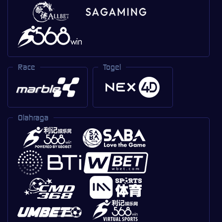
Race
Togel
Olahraga