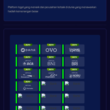
Platform togel yang menarik dari perusahan terbaik di dunia yang menawarkan
hadiah kemenangan besar