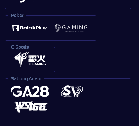
Poker
E-Sports
Sabung Ayam