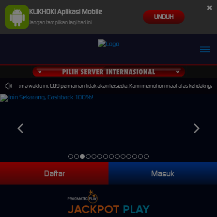
×
KLIKHOKI Aplikasi Mobile
UNDUH
Jangan tampilkan lagi hari ini
. Selama waktu ini, CQ9 permainan tidak akan tersedia. Kami memohon maaf atas ketidaknyama
Daftar
Masuk
JACKPOT
PLAY