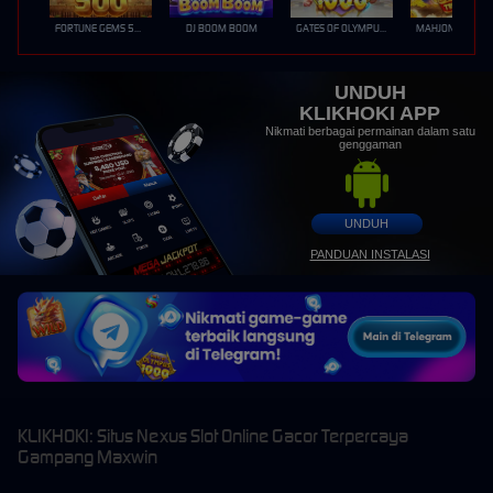
FORTUNE GEMS 500
DJ BOOM BOOM
GATES OF OLYMPUS 1000
UNDUH
KLIKHOKI APP
Nikmati berbagai permainan dalam satu
genggaman
UNDUH
PANDUAN INSTALASI
KLIKHOKI: Situs Nexus Slot Online Gacor Terpercaya
Gampang Maxwin